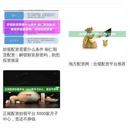
炒股配资需要什么条件 铜仁期
货配资：解锁财富新密码，助您
投资致富
地方配资网：合规配资平台推荐
正规配资炒股平台 5000家月子
中心，贵还不挣钱