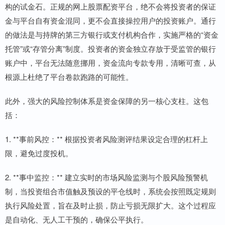
构的试金石。正规的网上股票配资平台，绝不会将投资者的保证
金与平台自有资金混同，更不会直接操控用户的投资账户。通行
的做法是与持牌的第三方银行或支付机构合作，实施严格的“资金
托管”或“存管分离”制度。投资者的资金独立存放于受监管的银行
账户中，平台无法随意挪用，资金流向专款专用，清晰可查，从
根源上杜绝了平台卷款跑路的可能性。
此外，强大的风险控制体系是资金保障的另一核心支柱。这包
括：
1. **事前风控：** 根据投资者风险测评结果设定合理的杠杆上
限，避免过度投机。
2. **事中监控：** 建立实时的市场风险监测与个股风险预警机
制，当投资组合市值触及预设的平仓线时，系统会按照既定规则
执行风险处置，旨在及时止损，防止亏损无限扩大。这个过程应
是自动化、无人工干预的，确保公平执行。