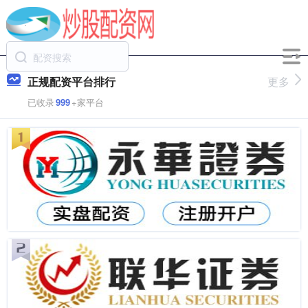
正规配资平台排行
更多
已收录
999
+家平台