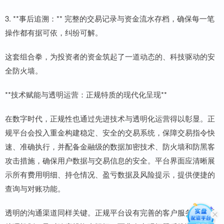
3. **事后追溯：** 完整的交易记录与资金流水存档，确保每一笔
操作都有据可依，纠纷可解。
这套组合拳，为投资者的资金筑起了一道动态的、科技驱动的安
全防火墙。
**技术赋能与透明运营：正规特质的现代化呈现**
在数字时代，正规性也通过先进技术与透明化运营得以彰显。正
规平台会投入重金构建稳定、安全的交易系统，保障交易指令快
速、准确执行，并配备金融级的数据加密技术、防火墙和防黑客
攻击措施，确保用户数据与交易信息的安全。平台界面应清晰展
示所有费用明细、持仓情况、盈亏数据及风险提示，提供便捷的
查询与对账功能。
透明的沟通渠道同样关键。正规平台设有完善的客户服务与投诉