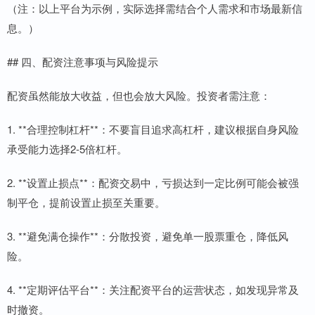
（注：以上平台为示例，实际选择需结合个人需求和市场最新信
息。）
## 四、配资注意事项与风险提示
配资虽然能放大收益，但也会放大风险。投资者需注意：
1. **合理控制杠杆**：不要盲目追求高杠杆，建议根据自身风险
承受能力选择2-5倍杠杆。
2. **设置止损点**：配资交易中，亏损达到一定比例可能会被强
制平仓，提前设置止损至关重要。
3. **避免满仓操作**：分散投资，避免单一股票重仓，降低风
险。
4. **定期评估平台**：关注配资平台的运营状态，如发现异常及
时撤资。