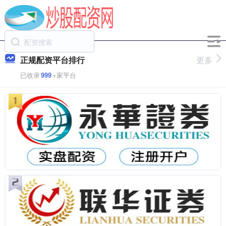
正规配资平台排行
更多
已收录
999
+家平台