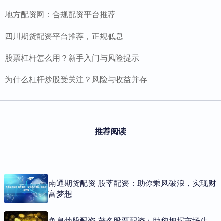
地方配资网：合规配资平台推荐
四川期货配资平台推荐，正规低息
股票杠杆怎么用？新手入门与风险提示
为什么杠杆炒股受关注？风险与收益并存
推荐阅读
南通期货配资 股莘配资：助你乘风破浪，实现财
富梦想
免息炒股配资 茂名股票配资：助您把握市场先