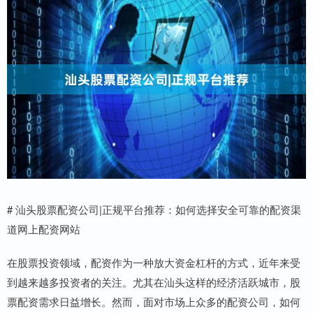
# 汕头股票配资公司|正规平台推荐：如何选择安全可靠的配资渠
道网上配资网站
在股票投资领域，配资作为一种放大资金杠杆的方式，近年来受
到越来越多投资者的关注。尤其在汕头这样的经济活跃城市，股
票配资需求日益增长。然而，面对市场上众多的配资公司，如何