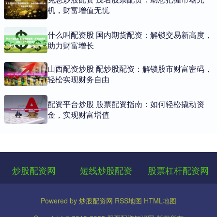
机，财富增值无忧
什么叫配资股 国内期货配资：解锁交易新高度，
助力财富增长
山西配资炒股 配炒股配资：解锁股市财富密码，
轻松实现财务自由
配资平台炒股 股票配资指南：如何轻松撬动资
金，实现财富增值
炒股配资网
短线炒股配资
股票杠杆配资网
Powered by
炒股配资网
RSS地图
HTML地图