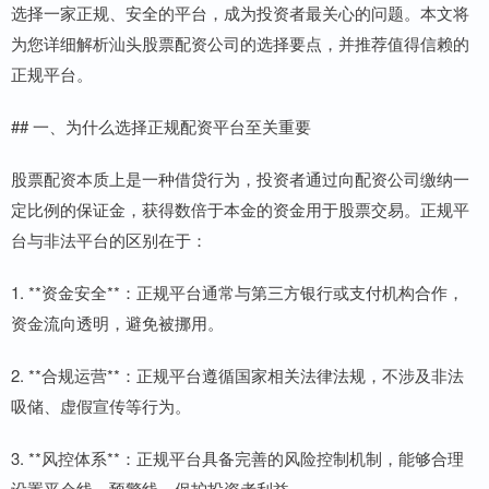
选择一家正规、安全的平台，成为投资者最关心的问题。本文将
为您详细解析汕头股票配资公司的选择要点，并推荐值得信赖的
正规平台。
## 一、为什么选择正规配资平台至关重要
股票配资本质上是一种借贷行为，投资者通过向配资公司缴纳一
定比例的保证金，获得数倍于本金的资金用于股票交易。正规平
台与非法平台的区别在于：
1. **资金安全**：正规平台通常与第三方银行或支付机构合作，
资金流向透明，避免被挪用。
2. **合规运营**：正规平台遵循国家相关法律法规，不涉及非法
吸储、虚假宣传等行为。
3. **风控体系**：正规平台具备完善的风险控制机制，能够合理
设置平仓线、预警线，保护投资者利益。