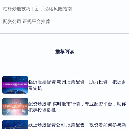
杠杆炒股技巧｜新手必读风险指南
配资公司 正规平台推荐
推荐阅读
临沂股票配资 赣州股票配资：助力投资，把握财
富先机
配资炒股哪 实时股市行情，专业配资平台，助你
把握投资良机
线上炒股配资公司 股票配售：投资者如何参与新