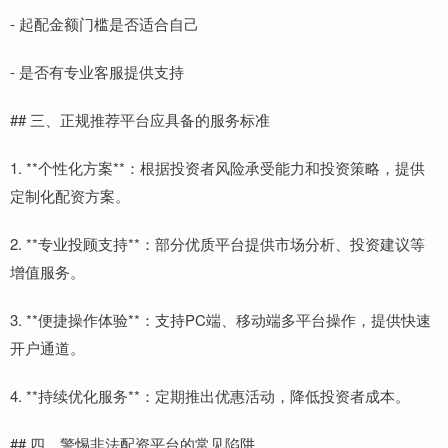
- 起配金额门槛是否适合自己
- 是否有专业客服提供支持
## 三、正规推荐平台应具备的服务标准
1. **个性化方案**：根据投资者风险承受能力和投资策略，提供
定制化配资方案。
2. **专业投顾支持**：部分优质平台提供市场分析、投资建议等
增值服务。
3. **便捷操作体验**：支持PC端、移动端多平台操作，提供快速
开户通道。
4. **持续优化服务**：定期推出优惠活动，降低投资者成本。
## 四、警惕非法配资平台的常见陷阱