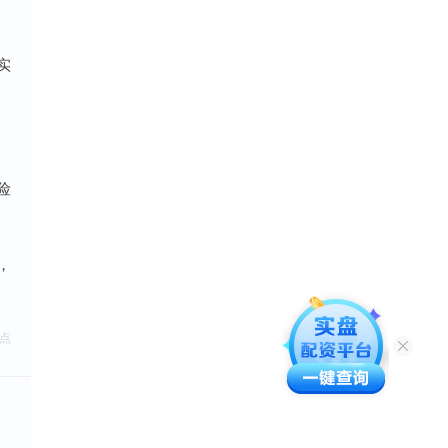
实
险
，
点