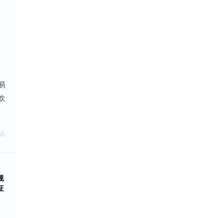
易
欢
点
规
证