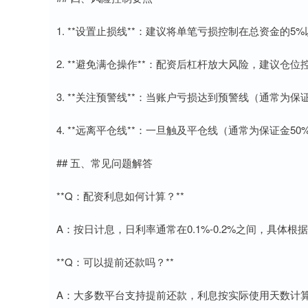
1. **设置止损线**：建议将单笔亏损控制在总资金的5
2. **避免满仓操作**：配资后杠杆放大风险，建议仓位
3. **关注预警线**：当账户亏损达到预警线（通常为
4. **远离平仓线**：一旦触及平仓线（通常为保证金
## 五、常见问题解答
**Q：配资利息如何计算？**
A：按日计息，日利率通常在0.1%-0.2%之间，具体
**Q：可以提前还款吗？**
A：大多数平台支持提前还款，利息按实际使用天数计