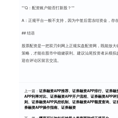
**Q：配资账户能否打新股？**
A：正规平台一般不支持，因为中签后需冻结资金，存
## 结语
股票配资是一把双刃剑网上正规实盘配资网，既能放大
策略，才能在股市中稳健获利。建议汕尾投资者从模拟
迎在评论区留言交流。
上一篇：
证券融资APP推荐、证券融资APP排行、证券融
APP利率对比、证券融资APP开户流程、证券融资APP评
则、证券融资APP风控机制、证券融资APP额度查询、证
券融资APP操作指南、证券融资