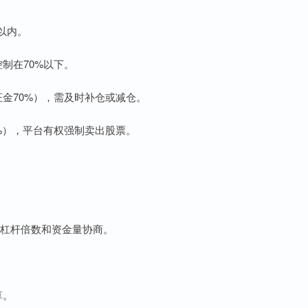
%以内。
控制在70%以下。
保证金70%），需及时补仓或减仓。
50%），平台有权强制卖出股票。
根据杠杆倍数和资金量协商。
算。