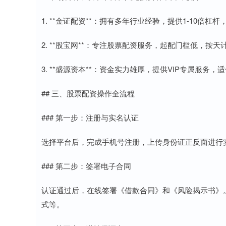
1. **金证配资**：拥有多年行业经验，提供1-10倍
2. **股宝网**：专注股票配资服务，起配门槛低，按
3. **盛源资本**：资金实力雄厚，提供VIP专属服务
## 三、股票配资操作全流程
### 第一步：注册与实名认证
选择平台后，完成手机号注册，上传身份证正反面进行
### 第二步：签署电子合同
认证通过后，在线签署《借款合同》和《风险揭示书》
式等。