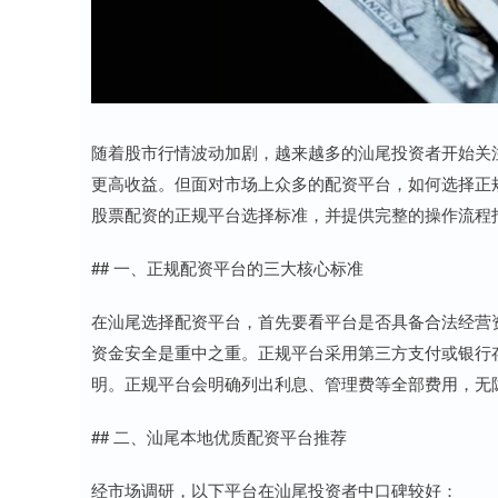
随着股市行情波动加剧，越来越多的汕尾投资者开始关
更高收益。但面对市场上众多的配资平台，如何选择正
股票配资的正规平台选择标准，并提供完整的操作流程
## 一、正规配资平台的三大核心标准
在汕尾选择配资平台，首先要看平台是否具备合法经营
资金安全是重中之重。正规平台采用第三方支付或银行
明。正规平台会明确列出利息、管理费等全部费用，无
## 二、汕尾本地优质配资平台推荐
经市场调研，以下平台在汕尾投资者中口碑较好：