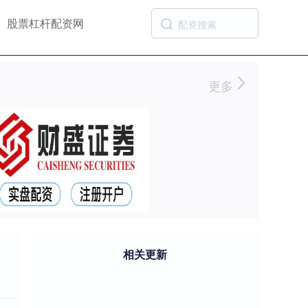
股票杠杆配资网
更多
相关更新