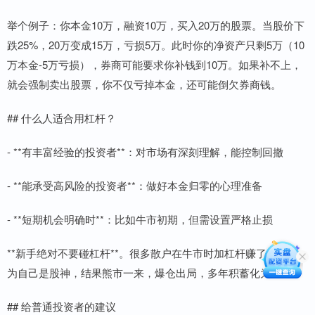
举个例子：你本金10万，融资10万，买入20万的股票。当股价下
跌25%，20万变成15万，亏损5万。此时你的净资产只剩5万（10
万本金-5万亏损），券商可能要求你补钱到10万。如果补不上，
就会强制卖出股票，你不仅亏掉本金，还可能倒欠券商钱。
## 什么人适合用杠杆？
- **有丰富经验的投资者**：对市场有深刻理解，能控制回撤
- **能承受高风险的投资者**：做好本金归零的心理准备
- **短期机会明确时**：比如牛市初期，但需设置严格止损
**新手绝对不要碰杠杆**。很多散户在牛市时加杠杆赚了钱，以
为自己是股神，结果熊市一来，爆仓出局，多年积蓄化为乌有。
## 给普通投资者的建议