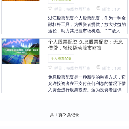
栏目：短线炒股配资
阅读：181
浙江股票配资个人股票配资，作为一种金
融杠杆工具，为投资者提供了放大收益的
途径，助力其把握市场机遇。 * **放大收
益：**配资可以放大投资者的收益，让他
个人股票配资 免息股票配资：无息
们以更少....
借贷，轻松撬动股市财富
个人股票配资
栏目：短线炒股配资
阅读：160
免息股票配资是一种新型的融资方式，它
允许投资者在不支付任何利息的情况下借
入资金进行股票投资。这为投资者提供了
撬动股市财富的绝佳机会，让他们能够以
更低的成本获得更....
共 1 页/2 条记录