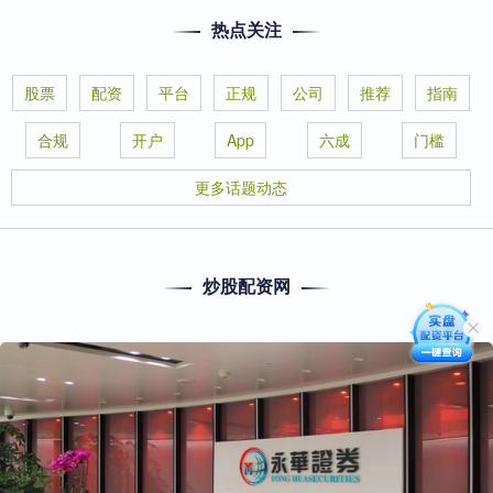
热点关注
股票
配资
平台
正规
公司
推荐
指南
合规
开户
App
六成
门槛
更多话题动态
炒股配资网