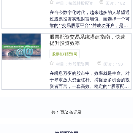
栏目：短线炒股配资
阅读：182
在当今数字化时代，越来越多的人希望通
过股票投资实现财富增值。而选择一个可
靠的**交易股票平台**并成功开户，是迈
出投资第一步的关键。本文将为您详细解
股票配资交易系统搭建指南，快速
析开户流程、....
提升投资效率
股票杠杆配资网
栏目：炒股配资网
阅读：193
在瞬息万变的股市中，效率就是生命。对
于寻求放大资金杠杆、捕捉更多机会的投
资者而言，一套高效、稳定的**股票配资
交易系统**，不再是锦上添花，而是关乎
风险控制与盈....
共 1 页/2 条记录