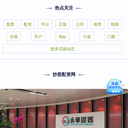
热点关注
股票
配资
平台
正规
公司
推荐
指南
合规
开户
App
六成
门槛
更多话题动态
炒股配资网