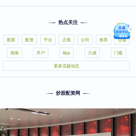
热点关注
股票
配资
平台
正规
公司
推荐
合规
指南
开户
App
六成
门槛
更多话题动态
炒股配资网