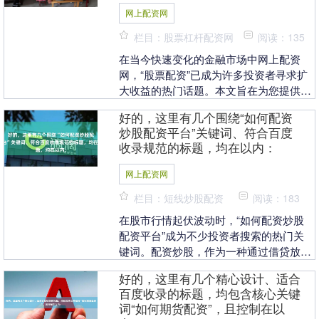
网上配资网
栏目：股票杠杆配资网
阅读：135
在当今快速变化的金融市场中网上配资
网，“股票配资”已成为许多投资者寻求扩
大收益的热门话题。本文旨在为您提供一
份全面而客观的股票配资介绍，帮助您理
好的，这里有几个围绕“如何配资
解其运作机制、潜....
炒股配资平台”关键词、符合百度
收录规范的标题，均在以内：
网上配资网
栏目：短线炒股配资
阅读：183
在股市行情起伏波动时，“如何配资炒股
配资平台”成为不少投资者搜索的热门关
键词。配资炒股，作为一种通过借贷放大
本金进行股票交易的方式网上配资网，看
好的，这里有几个精心设计、适合
似是快速获利的捷....
百度收录的标题，均包含核心关键
词“如何期货配资”，且控制在以